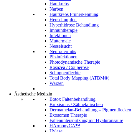
Hautkrebs
Narben
Hautkrebs Früherkennung
Heuschnupfen
Hyperhidrose Behandlung
Immuntherapie
Infektionen
Muttermale
Nesselsucht
Neurodermitis
Pilzinfektionen
Photodynamische Therapie
Rosazea / Couperose
Schuppenflechte
Total Body Mapping (ATBM®)
Warzen
Ästhetische Medizin
Botox Faltenbehandlung
Bruxismus / Zähneknirschen
Dermamelan-Behandlung – Pigmentflecken 
Exosomen Therapie
Faltenunterspritzung mit Hyaluronsäure
HArmonyCA™
Hylase