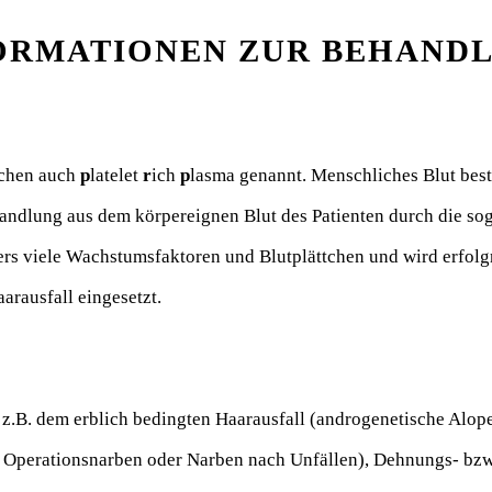
ORMATIONEN ZUR BEHAND
schen auch
p
latelet
r
ich
p
lasma genannt. Menschliches Blut best
andlung aus dem körpereignen Blut des Patienten durch die so
ers viele Wachstumsfaktoren und Blutplättchen und wird erfolg
rausfall eingesetzt.
z.B. dem erblich bedingten Haarausfall (androgenetische Alope
perationsnarben oder Narben nach Unfällen), Dehnungs- bzw. 