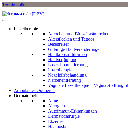
Termin online
Lasertherapie
Äderchen und Blutschwämmchen
Altersflecken und Tattoos
Besenreiser
Gutartige Hautveränderungen
Hautkrebsfrühformen
Hautverjüngung
Laser-Haarentfernung
Lasertherapie
Nagelpilzbehandlung
Narbenentfernung
Vaginale Lasertherapie – Vaginalstraffung 
Ambulantes Operieren
Dermatologie
Akne
Allergien
Autoimmun-Erkrankungen
Dermatochirurgie
Ekzeme
Haarausfall