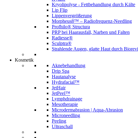
Kryolipolyse - Fettbehandlung durch Kälte
Lip Flip
Lippenvergrößerung
Morpheus8™ – Radiofrequenz-Needling
Profhilo® Structura
PRP bei Haarausfall, Narben und Falten
Radiesse®
Sculptra®
Strahlende Augen, glatte Haut durch Biorevi
Kosmetik
Aknebehandlung
Drip Spa
Hautanalyse
Hydrafacial™
JetHair
JetPeel™
Lymphdrainage
Mesotherapie
Microdermabrasion | Aqua-Abrasion
Microneedling
Peeling
Ultraschall