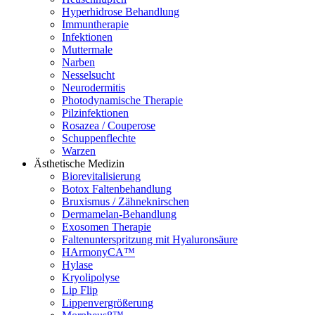
Hyperhidrose Behandlung
Immuntherapie
Infektionen
Muttermale
Narben
Nesselsucht
Neurodermitis
Photodynamische Therapie
Pilzinfektionen
Rosazea / Couperose
Schuppenflechte
Warzen
Ästhetische Medizin
Biorevitalisierung
Botox Faltenbehandlung
Bruxismus / Zähneknirschen
Dermamelan-Behandlung
Exosomen Therapie
Faltenunterspritzung mit Hyaluronsäure
HArmonyCA™
Hylase
Kryolipolyse
Lip Flip
Lippenvergrößerung