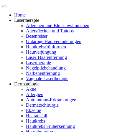
Home
Lasertherapie
Äderchen und Blutschwämmchen
Altersflecken und Tattoos
Besenreiser
Gutartige Hautveränderungen
Hautkrebsfrühformen
Hautverjüngung
Laser-Haarentfernung
Lasertherapie
Nagelpilzbehandlung
Narbenentfernung
Vaginale Lasertherapie
Dermatologie
Akne
Allergien
Autoimmun-Erkrankungen
Dermatochirurgie
Ekzeme
Haarausfall
Hautkrebs
Hautkrebs Früherkennung
Heuschnupfen