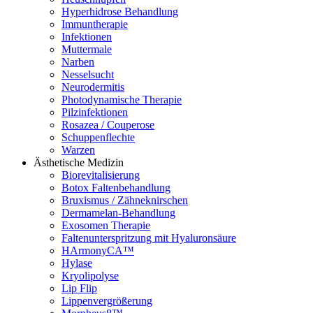
Hyperhidrose Behandlung
Immuntherapie
Infektionen
Muttermale
Narben
Nesselsucht
Neurodermitis
Photodynamische Therapie
Pilzinfektionen
Rosazea / Couperose
Schuppenflechte
Warzen
Ästhetische Medizin
Biorevitalisierung
Botox Faltenbehandlung
Bruxismus / Zähneknirschen
Dermamelan-Behandlung
Exosomen Therapie
Faltenunterspritzung mit Hyaluronsäure
HArmonyCA™
Hylase
Kryolipolyse
Lip Flip
Lippenvergrößerung