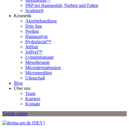
Morpheus8™
PRP bei Haarausfall, Narben und Falten
Sculptra®
Kosmetik
Aknebehandlung
Drip Spa
Peeling
Hautanalyse
Hydrafacial™
JetHair
JetPeel™
Lymphdrainage
Mesotherapie
Microdermabrasion
Microneedling
Ultraschall
Blog
Über uns
Team
Karriere
Kontakt
Termin online