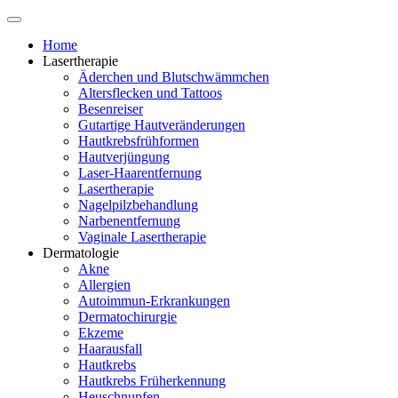
Home
Lasertherapie
Äderchen und Blutschwämmchen
Altersflecken und Tattoos
Besenreiser
Gutartige Hautveränderungen
Hautkrebsfrühformen
Hautverjüngung
Laser-Haarentfernung
Lasertherapie
Nagelpilzbehandlung
Narbenentfernung
Vaginale Lasertherapie
Dermatologie
Akne
Allergien
Autoimmun-Erkrankungen
Dermatochirurgie
Ekzeme
Haarausfall
Hautkrebs
Hautkrebs Früherkennung
Heuschnupfen