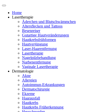
Home
Lasertherapie
Äderchen und Blutschwämmchen
Altersflecken und Tattoos
Besenreiser
Gutartige Hautveränderungen
Hautkrebsfrühformen
Hautverjüngung
Laser-Haarentfernung
Lasertherapie
Nagelpilzbehandlung
Narbenentfernung
Vaginale Lasertherapie
Dermatologie
Akne
Allergien
Autoimmun-Erkrankungen
Dermatochirurgie
Ekzeme
Haarausfall
Hautkrebs
Hautkrebs Früherkennung
Heuschnupfen