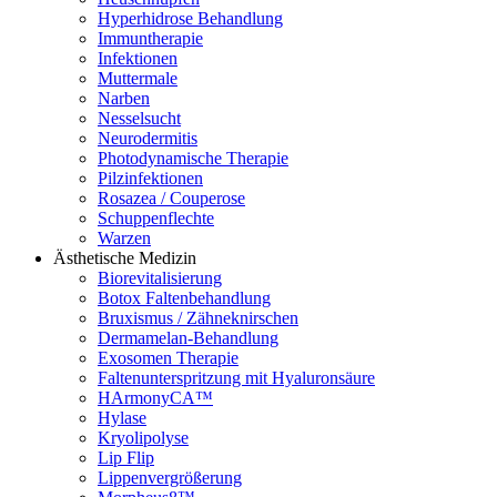
Hyperhidrose Behandlung
Immuntherapie
Infektionen
Muttermale
Narben
Nesselsucht
Neurodermitis
Photodynamische Therapie
Pilzinfektionen
Rosazea / Couperose
Schuppenflechte
Warzen
Ästhetische Medizin
Biorevitalisierung
Botox Faltenbehandlung
Bruxismus / Zähneknirschen
Dermamelan-Behandlung
Exosomen Therapie
Faltenunterspritzung mit Hyaluronsäure
HArmonyCA™
Hylase
Kryolipolyse
Lip Flip
Lippenvergrößerung