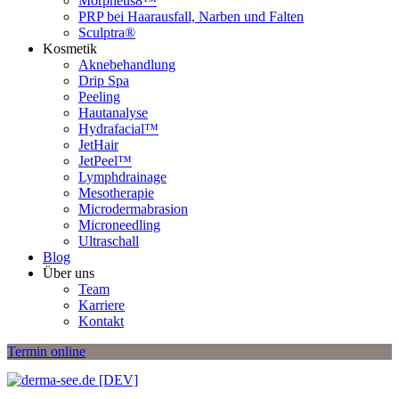
Morpheus8™
PRP bei Haarausfall, Narben und Falten
Sculptra®
Kosmetik
Aknebehandlung
Drip Spa
Peeling
Hautanalyse
Hydrafacial™
JetHair
JetPeel™
Lymphdrainage
Mesotherapie
Microdermabrasion
Microneedling
Ultraschall
Blog
Über uns
Team
Karriere
Kontakt
Termin online