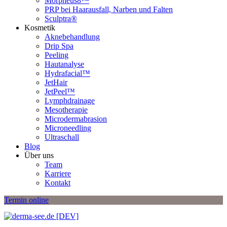
Morpheus8™
PRP bei Haarausfall, Narben und Falten
Sculptra®
Kosmetik
Aknebehandlung
Drip Spa
Peeling
Hautanalyse
Hydrafacial™
JetHair
JetPeel™
Lymphdrainage
Mesotherapie
Microdermabrasion
Microneedling
Ultraschall
Blog
Über uns
Team
Karriere
Kontakt
Termin online