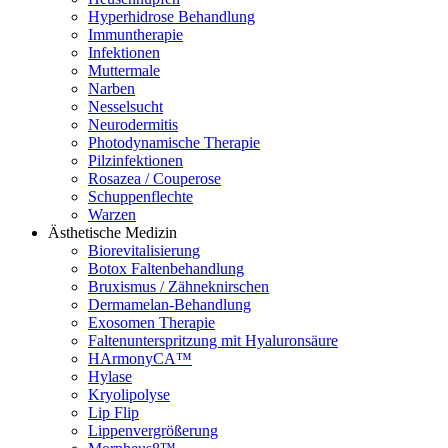
Hyperhidrose Behandlung
Immuntherapie
Infektionen
Muttermale
Narben
Nesselsucht
Neurodermitis
Photodynamische Therapie
Pilzinfektionen
Rosazea / Couperose
Schuppenflechte
Warzen
Ästhetische Medizin
Biorevitalisierung
Botox Faltenbehandlung
Bruxismus / Zähneknirschen
Dermamelan-Behandlung
Exosomen Therapie
Faltenunterspritzung mit Hyaluronsäure
HArmonyCA™
Hylase
Kryolipolyse
Lip Flip
Lippenvergrößerung