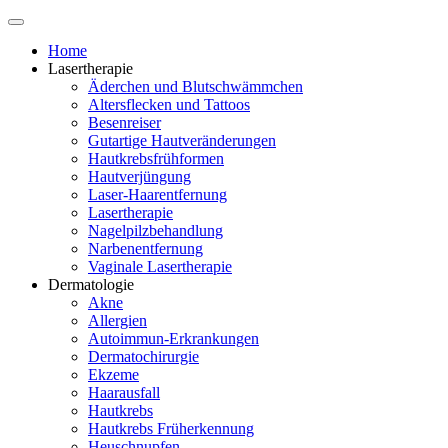
Home
Lasertherapie
Äderchen und Blutschwämmchen
Altersflecken und Tattoos
Besenreiser
Gutartige Hautveränderungen
Hautkrebsfrühformen
Hautverjüngung
Laser-Haarentfernung
Lasertherapie
Nagelpilzbehandlung
Narbenentfernung
Vaginale Lasertherapie
Dermatologie
Akne
Allergien
Autoimmun-Erkrankungen
Dermatochirurgie
Ekzeme
Haarausfall
Hautkrebs
Hautkrebs Früherkennung
Heuschnupfen