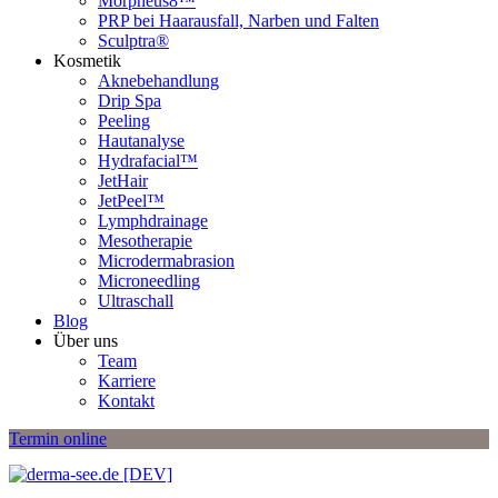
Morpheus8™
PRP bei Haarausfall, Narben und Falten
Sculptra®
Kosmetik
Aknebehandlung
Drip Spa
Peeling
Hautanalyse
Hydrafacial™
JetHair
JetPeel™
Lymphdrainage
Mesotherapie
Microdermabrasion
Microneedling
Ultraschall
Blog
Über uns
Team
Karriere
Kontakt
Termin online