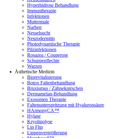
Hyperhidrose Behandlung
Immuntherapie
Infektionen
Muttermale
Narben
Nesselsucht
Neurodermitis
Photodynamische Therapie
Pilzinfektionen
Rosazea / Couperose
Schuppenflechte
Warzen
Ästhetische Medizin
Biorevitalisierung
Botox Faltenbehandlung
Bruxismus / Zähneknirschen
Dermamelan-Behandlung
Exosomen Therapie
Faltenunterspritzung mit Hyaluronsäure
HArmonyCA™
Hylase
Kryolipolyse
Lip Flip
Lippenvergrößerung