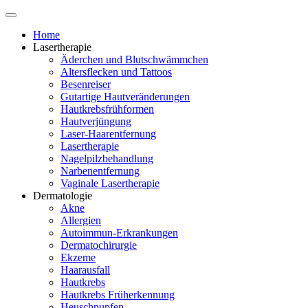
Home
Lasertherapie
Äderchen und Blutschwämmchen
Altersflecken und Tattoos
Besenreiser
Gutartige Hautveränderungen
Hautkrebsfrühformen
Hautverjüngung
Laser-Haarentfernung
Lasertherapie
Nagelpilzbehandlung
Narbenentfernung
Vaginale Lasertherapie
Dermatologie
Akne
Allergien
Autoimmun-Erkrankungen
Dermatochirurgie
Ekzeme
Haarausfall
Hautkrebs
Hautkrebs Früherkennung
Heuschnupfen