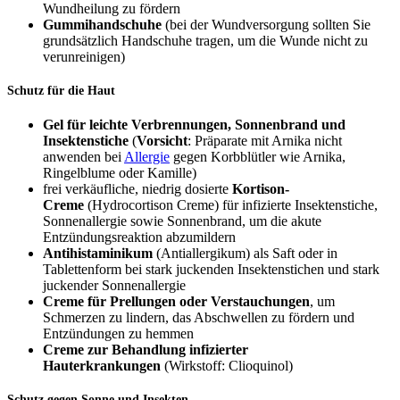
Wundheilung zu fördern
Gummihandschuhe
(bei der Wundversorgung sollten Sie
grundsätzlich Handschuhe tragen, um die Wunde nicht zu
verunreinigen)
Schutz für die Haut
Gel für leichte Verbrennungen, Sonnenbrand und
Insektenstiche
(
Vorsicht
: Präparate mit Arnika nicht
anwenden bei
Allergie
gegen Korbblütler wie Arnika,
Ringelblume oder Kamille)
frei verkäufliche, niedrig dosierte
Kortison-
Creme
(Hydrocortison Creme) für infizierte Insektenstiche,
Sonnenallergie sowie Sonnenbrand, um die akute
Entzündungsreaktion abzumildern
Antihistaminikum
(Antiallergikum) als Saft oder in
Tablettenform bei stark juckenden Insektenstichen und stark
juckender Sonnenallergie
Creme für Prellungen oder Verstauchungen
, um
Schmerzen zu lindern, das Abschwellen zu fördern und
Entzündungen zu hemmen
Creme zur Behandlung infizierter
Hauterkrankungen
(Wirkstoff: Clioquinol)
Schutz gegen Sonne und Insekten