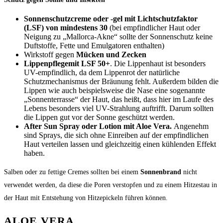
Sonnenschutzcreme oder -gel mit Lichtschutzfaktor
(LSF) von mindestens 30
(bei empfindlicher Haut oder
Neigung zu „Mallorca-Akne“ sollte der Sonnenschutz keine
Duftstoffe, Fette und Emulgatoren enthalten)
Wirkstoff gegen
Mücken und Zecken
Lippenpflegemit LSF 50+
. Die Lippenhaut ist besonders
UV-empfindlich, da dem Lippenrot der natürliche
Schutzmechanismus der Bräunung fehlt. Außerdem bilden die
Lippen wie auch beispielsweise die Nase eine sogenannte
„Sonnenterrasse“ der Haut, das heißt, dass hier im Laufe des
Lebens besonders viel UV-Strahlung auftrifft. Darum sollten
die Lippen gut vor der Sonne geschützt werden.
After Sun Spray oder Lotion mit Aloe Vera.
Angenehm
sind Sprays, die sich ohne Einreiben auf der empfindlichen
Haut verteilen lassen und gleichzeitig einen kühlenden Effekt
haben.
Salben oder zu fettige Cremes sollten bei einem
Sonnenbrand
nicht
verwendet werden, da diese die Poren verstopfen und zu einem Hitzestau in
der Haut mit Entstehung von Hitzepickeln führen können.
ALOE VERA