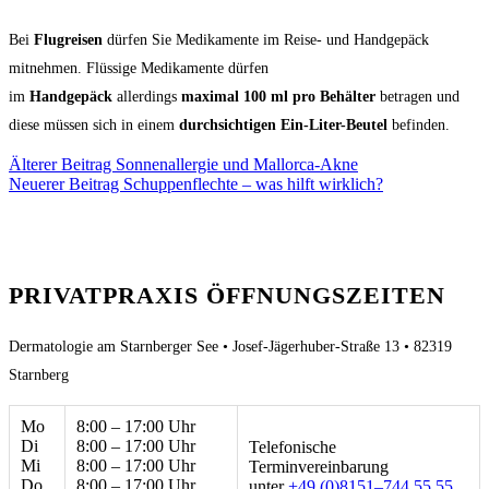
Bei
Flugreisen
dürfen Sie Medikamente im Reise- und Handgepäck
mitnehmen. Flüssige Medikamente dürfen
im
Handgepäck
allerdings
maximal 100 ml pro Behälter
betragen und
diese müssen sich in einem
durchsichtigen Ein-Liter-Beutel
befinden.
Älterer Beitrag
Sonnenallergie und Mallorca-Akne
Neuerer Beitrag
Schuppenflechte – was hilft wirklich?
PRIVATPRAXIS ÖFFNUNGSZEITEN
Dermatologie am Starnberger See • Josef-Jägerhuber-Straße 13 • 82319
Starnberg
Mo
8:00 – 17:00 Uhr
Di
8:00 – 17:00 Uhr
Telefonische
Mi
8:00 – 17:00 Uhr
Terminvereinbarung
Do
8:00 – 17:00 Uhr
unter
+49 (0)8151–744 55 55