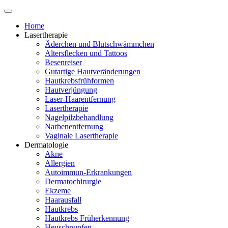
Home
Lasertherapie
Äderchen und Blutschwämmchen
Altersflecken und Tattoos
Besenreiser
Gutartige Hautveränderungen
Hautkrebsfrühformen
Hautverjüngung
Laser-Haarentfernung
Lasertherapie
Nagelpilzbehandlung
Narbenentfernung
Vaginale Lasertherapie
Dermatologie
Akne
Allergien
Autoimmun-Erkrankungen
Dermatochirurgie
Ekzeme
Haarausfall
Hautkrebs
Hautkrebs Früherkennung
Heuschnupfen