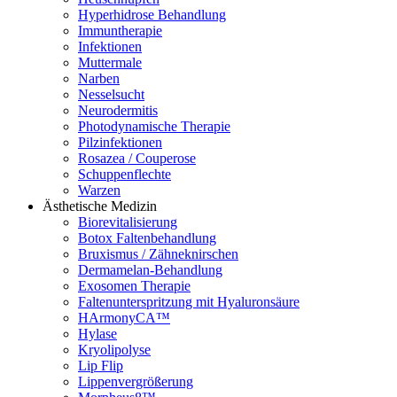
Hyperhidrose Behandlung
Immuntherapie
Infektionen
Muttermale
Narben
Nesselsucht
Neurodermitis
Photodynamische Therapie
Pilzinfektionen
Rosazea / Couperose
Schuppenflechte
Warzen
Ästhetische Medizin
Biorevitalisierung
Botox Faltenbehandlung
Bruxismus / Zähneknirschen
Dermamelan-Behandlung
Exosomen Therapie
Faltenunterspritzung mit Hyaluronsäure
HArmonyCA™
Hylase
Kryolipolyse
Lip Flip
Lippenvergrößerung