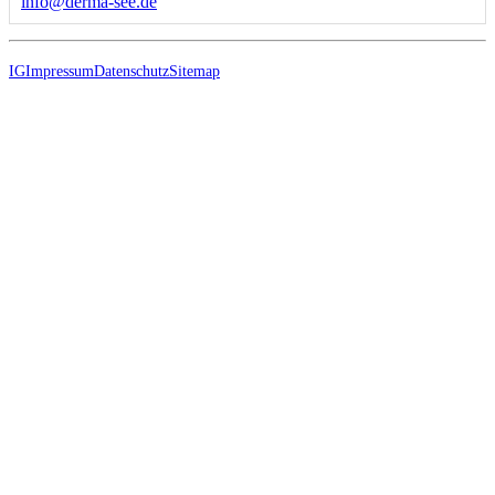
ed.ees-amred@ofni
IG
Impressum
Datenschutz
Sitemap