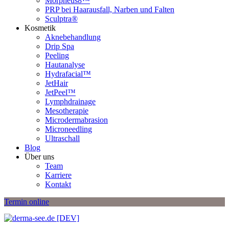
Morpheus8™
PRP bei Haarausfall, Narben und Falten
Sculptra®
Kosmetik
Aknebehandlung
Drip Spa
Peeling
Hautanalyse
Hydrafacial™
JetHair
JetPeel™
Lymphdrainage
Mesotherapie
Microdermabrasion
Microneedling
Ultraschall
Blog
Über uns
Team
Karriere
Kontakt
Termin online